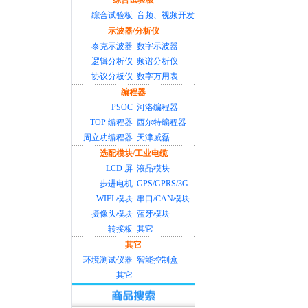
综合试验板
综合试验板
音频、视频开发
示波器/分析仪
泰克示波器
数字示波器
逻辑分析仪
频谱分析仪
协议分板仪
数字万用表
编程器
PSOC
河洛编程器
TOP 编程器
西尔特编程器
周立功编程器
天津威磊
选配模块/工业电缆
LCD 屏
液晶模块
步进电机
GPS/GPRS/3G
WIFI 模块
串口/CAN模块
摄像头模块
蓝牙模块
转接板
其它
其它
环境测试仪器
智能控制盒
其它