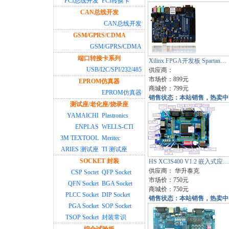
PCI总线开发
PCI转换卡
CAN总线开发
CAN总线开发
GSM/GPRS/CDMA
GSM/GPRS/CDMA
端口转接卡系列
Xilinx FPGA开发板 Spartan…
USB/I2C/SPI/232/485
供应商：
市场价：899元
EPROM仿真器
商城价：799元
EPROM仿真器
销售状态：本站销售，热卖中
测试座/老化座/烧录座
YAMAICHI
Plastronics
ENPLAS
WELLS-CTI
3M TEXTOOL
Meritec
ARIES 测试座
TI 测试座
SOCKET 封装
HS XC3S400 V1.2 嵌入式应…
供应商：
华升泰克
CSP Soctet
QFP Socket
市场价：750元
QFN Socket
BGA Socket
商城价：750元
PLCC Socket
DIP Socket
销售状态：本站销售，热卖中
PGA Socket
SOP Socket
TSOP Socket
封装常识