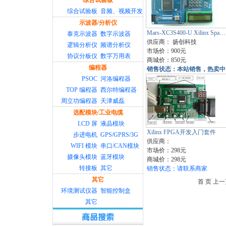
综合试验板
综合试验板
音频、视频开发
示波器/分析仪
Mars-XC3S400-U Xilinx Spa…
泰克示波器
数字示波器
供应商：
扬创科技
逻辑分析仪
频谱分析仪
市场价：900元
协议分板仪
数字万用表
商城价：850元
编程器
销售状态：本站销售，热卖中
PSOC
河洛编程器
TOP 编程器
西尔特编程器
周立功编程器
天津威磊
选配模块/工业电缆
LCD 屏
液晶模块
Xilinx FPGA开发入门套件
步进电机
GPS/GPRS/3G
供应商：
WIFI 模块
串口/CAN模块
市场价：298元
摄像头模块
蓝牙模块
商城价：298元
转接板
其它
销售状态：请联系商家
其它
首 页 上
环境测试仪器
智能控制盒
其它