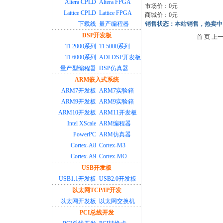
Altera CPLD
Altera FPGA
市场价：0元
Lattice CPLD
Lattice FPGA
商城价：0元
下载线
量产编程器
销售状态：本站销售，热卖中
DSP开发板
首 页 上
TI 2000系列
TI 5000系列
TI 6000系列
ADI DSP开发板
量产型编程器
DSP仿真器
ARM嵌入式系统
ARM7开发板
ARM7实验箱
ARM9开发板
ARM9实验箱
ARM10开发板
ARM11开发板
Intel XScale
ARM编程器
PowerPC
ARM仿真器
Cortex-A8
Cortex-M3
Cortex-A9
Cortex-MO
USB开发板
USB1.1开发板
USB2.0开发板
以太网TCP/IP开发
以太网开发板
以太网交换机
PCI总线开发