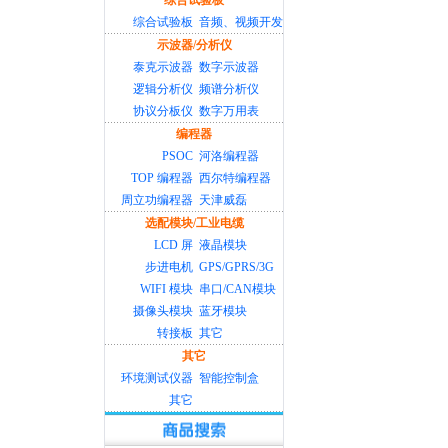
综合试验板
综合试验板
音频、视频开发
示波器/分析仪
泰克示波器
数字示波器
逻辑分析仪
频谱分析仪
协议分板仪
数字万用表
编程器
PSOC
河洛编程器
TOP 编程器
西尔特编程器
周立功编程器
天津威磊
选配模块/工业电缆
LCD 屏
液晶模块
步进电机
GPS/GPRS/3G
WIFI 模块
串口/CAN模块
摄像头模块
蓝牙模块
转接板
其它
其它
环境测试仪器
智能控制盒
其它