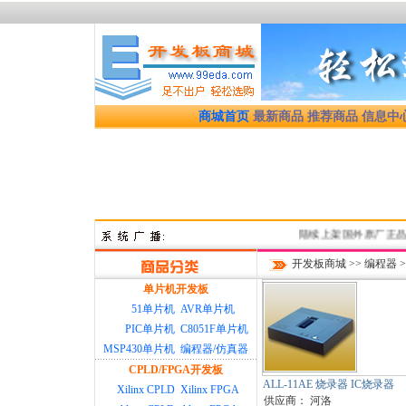
商城首页
最新商品
推荐商品
信息中
陆续上架国外原厂正品优质
开发板商城
>>
编程器
>
单片机开发板
51单片机
AVR单片机
PIC单片机
C8051F单片机
MSP430单片机
编程器/仿真器
CPLD/FPGA开发板
ALL-11AE 烧录器 IC烧录器
Xilinx CPLD
Xilinx FPGA
供应商：
河洛