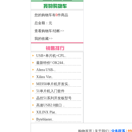
您的购物车有
0
件商品
总金额：
元
查看购物车/结帐>>
我的收藏>>
USB+单片机+CPL..
最新特价! OK244..
Altera USB-..
Xilinx Virt..
ME950单片机开发实..
51单片机入门套件
晶控51系列开发板型号
高速USB2.0接口 ..
XILINX Plat..
Byteblaster..
购物首页
|
关于我们
|
业务联系
|
付