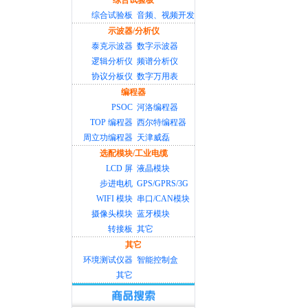
综合试验板
综合试验板
音频、视频开发
示波器/分析仪
泰克示波器
数字示波器
逻辑分析仪
频谱分析仪
协议分板仪
数字万用表
编程器
PSOC
河洛编程器
TOP 编程器
西尔特编程器
周立功编程器
天津威磊
选配模块/工业电缆
LCD 屏
液晶模块
步进电机
GPS/GPRS/3G
WIFI 模块
串口/CAN模块
摄像头模块
蓝牙模块
转接板
其它
其它
环境测试仪器
智能控制盒
其它