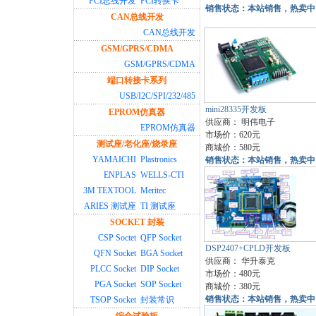
PCI总线开发
PCI转换卡
销售状态：本站销售，热卖中
CAN总线开发
CAN总线开发
GSM/GPRS/CDMA
GSM/GPRS/CDMA
端口转接卡系列
USB/I2C/SPI/232/485
mini28335开发板
EPROM仿真器
供应商：
明伟电子
EPROM仿真器
市场价：620元
测试座/老化座/烧录座
商城价：580元
YAMAICHI
Plastronics
销售状态：本站销售，热卖中
ENPLAS
WELLS-CTI
3M TEXTOOL
Meritec
ARIES 测试座
TI 测试座
SOCKET 封装
CSP Soctet
QFP Socket
DSP2407+CPLD开发板
QFN Socket
BGA Socket
供应商：
华升泰克
PLCC Socket
DIP Socket
市场价：480元
PGA Socket
SOP Socket
商城价：380元
销售状态：本站销售，热卖中
TSOP Socket
封装常识