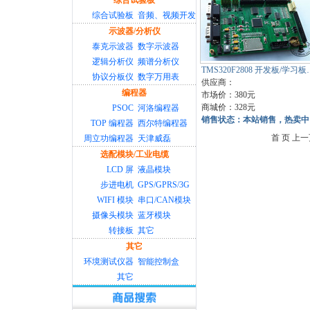
综合试验板
综合试验板
音频、视频开发
示波器/分析仪
泰克示波器
数字示波器
逻辑分析仪
频谱分析仪
TMS320F2808 开发板/学习板
协议分板仪
数字万用表
供应商：
编程器
市场价：380元
商城价：328元
PSOC
河洛编程器
销售状态：本站销售，热卖中
TOP 编程器
西尔特编程器
首 页 上一
周立功编程器
天津威磊
选配模块/工业电缆
LCD 屏
液晶模块
步进电机
GPS/GPRS/3G
WIFI 模块
串口/CAN模块
摄像头模块
蓝牙模块
转接板
其它
其它
环境测试仪器
智能控制盒
其它