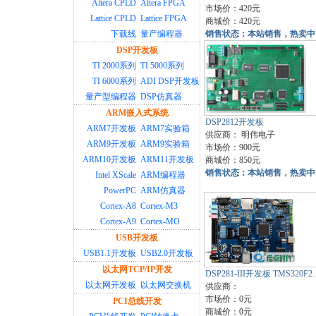
Altera CPLD
Altera FPGA
市场价：420元
Lattice CPLD
Lattice FPGA
商城价：420元
下载线
量产编程器
销售状态：本站销售，热卖中
DSP开发板
TI 2000系列
TI 5000系列
TI 6000系列
ADI DSP开发板
量产型编程器
DSP仿真器
ARM嵌入式系统
DSP2812开发板
ARM7开发板
ARM7实验箱
供应商：
明伟电子
ARM9开发板
ARM9实验箱
市场价：900元
ARM10开发板
ARM11开发板
商城价：850元
销售状态：本站销售，热卖中
Intel XScale
ARM编程器
PowerPC
ARM仿真器
Cortex-A8
Cortex-M3
Cortex-A9
Cortex-MO
USB开发板
USB1.1开发板
USB2.0开发板
以太网TCP/IP开发
DSP281-III开发板 TMS320F2
以太网开发板
以太网交换机
供应商：
市场价：0元
PCI总线开发
商城价：0元