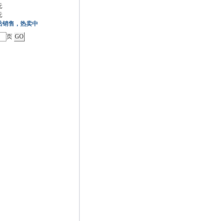
元
元
站销售，热卖中
页