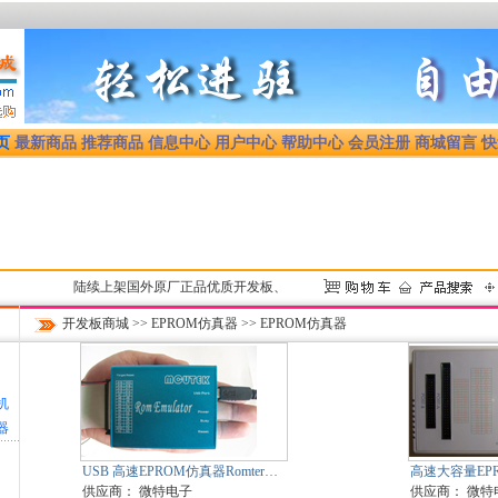
页
最新商品
推荐商品
信息中心
用户中心
帮助中心
会员注册
商城留言
快
陆续上架国外原厂正品优质开发板、开发工具，均为正规渠道货源，享受原厂技术支持和
开发板商城
>>
EPROM仿真器
>> EPROM仿真器
机
器
USB 高速EPROM仿真器Romter…
高速大容量EP
供应商：
微特电子
供应商：
微特