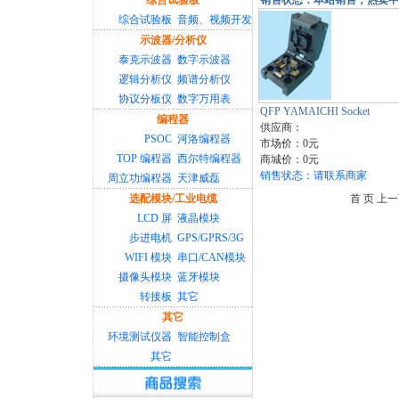
综合试验板
销售状态：本站销售，热卖中
综合试验板
音频、视频开发
示波器/分析仪
泰克示波器
数字示波器
逻辑分析仪
频谱分析仪
协议分板仪
数字万用表
QFP YAMAICHI Socket
编程器
供应商：
PSOC
河洛编程器
市场价：0元
TOP 编程器
西尔特编程器
商城价：0元
销售状态：请联系商家
周立功编程器
天津威磊
选配模块/工业电缆
首 页 上一
LCD 屏
液晶模块
步进电机
GPS/GPRS/3G
WIFI 模块
串口/CAN模块
摄像头模块
蓝牙模块
转接板
其它
其它
环境测试仪器
智能控制盒
其它