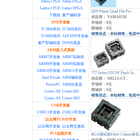
Altera CPLD
Altera FPGA
Lattice CPLD
Lattice FPGA
QFP Plastic Quad Flat Poc…
下载线
量产编程器
供应商：
YAMAICHI
DSP开发板
市场价：0元
商城价：0元
TI 2000系列
TI 5000系列
销售状态：本站销售，热卖中
TI 6000系列
ADI DSP开发板
量产型编程器
DSP仿真器
ARM嵌入式系统
ARM7开发板
ARM7实验箱
ARM9开发板
ARM9实验箱
ARM10开发板
ARM11开发板
777 Series OTCSP Pinch So…
Intel XScale
ARM编程器
供应商：
WELLS-CT...
市场价：0元
PowerPC
ARM仿真器
商城价：0元
Cortex-A8
Cortex-M3
销售状态：本站销售，热卖中
Cortex-A9
Cortex-MO
USB开发板
USB1.1开发板
USB2.0开发板
以太网TCP/IP开发
以太网开发板
以太网交换机
PCI总线开发
BGA测试座Pitch=1.0mm/老