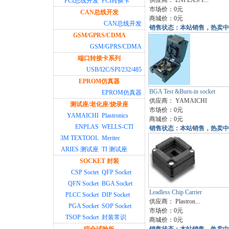
供应商：
ENPLAS/Y...
PCI总线开发
PCI转换卡
市场价：0元
CAN总线开发
商城价：0元
CAN总线开发
销售状态：本站销售，热卖中
GSM/GPRS/CDMA
GSM/GPRS/CDMA
端口转接卡系列
USB/I2C/SPI/232/485
EPROM仿真器
BGA Test &Burn-in socket
EPROM仿真器
供应商：
YAMAICHI
测试座/老化座/烧录座
市场价：0元
YAMAICHI
Plastronics
商城价：0元
ENPLAS
WELLS-CTI
销售状态：本站销售，热卖中
3M TEXTOOL
Meritec
ARIES 测试座
TI 测试座
SOCKET 封装
CSP Soctet
QFP Socket
QFN Socket
BGA Socket
Leadless Chip Carrier
PLCC Socket
DIP Socket
供应商：
Plastron...
PGA Socket
SOP Socket
市场价：0元
TSOP Socket
封装常识
商城价：0元