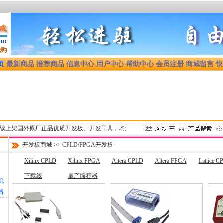
页
最新商品
推荐商品
信息中心
用户中心
帮助中心
会员注册
商城留言
快
架国外原厂正品优质开发板、开发工具，均为正规渠道货源，享受原厂技术支持和售后服务，尚未上
开发板商城
>>
CPLD/FPGA开发板
Xilinx CPLD
Xilinx FPGA
Altera CPLD
Altera FPGA
Lattice C
下载线
量产编程器
机
器