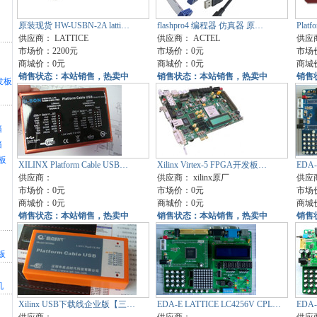
原装现货 HW-USBN-2A latti…
flashpro4 编程器 仿真器 原…
Plat
供应商：
LATTICE
供应商：
ACTEL
供应
市场价：2200元
市场价：0元
市场
商城价：0元
商城价：0元
商城
销售状态：本站销售，热卖中
销售状态：本站销售，热卖中
销售
开发板
箱
箱
板
XILINX Platform Cable USB…
Xilinx Virtex-5 FPGA开发板…
EDA
供应商：
供应商：
xilinx原厂
供应
市场价：0元
市场价：0元
市场价
商城价：0元
商城价：0元
商城价
销售状态：本站销售，热卖中
销售状态：本站销售，热卖中
销售
板
机
Xilinx USB下载线企业版【三…
EDA-E LATTICE LC4256V CPL…
EDA-