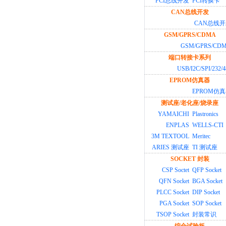
PCI总线开发
PCI转换卡
CAN总线开发
CAN总线
GSM/GPRS/CDMA
GSM/GPRS/CD
端口转接卡系列
USB/I2C/SPI/232/4
EPROM仿真器
EPROM仿
测试座/老化座/烧录座
YAMAICHI
Plastronics
ENPLAS
WELLS-CTI
3M TEXTOOL
Meritec
ARIES 测试座
TI 测试座
SOCKET 封装
CSP Soctet
QFP Socket
QFN Socket
BGA Socket
PLCC Socket
DIP Socket
PGA Socket
SOP Socket
TSOP Socket
封装常识