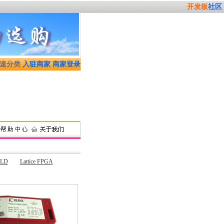
开发板
社区
速分类
入驻商家
商家登录
架产品可提供海外代购服务，详情请电 0755-25310164 或加QQ:7725147
PLD
Lattice FPGA