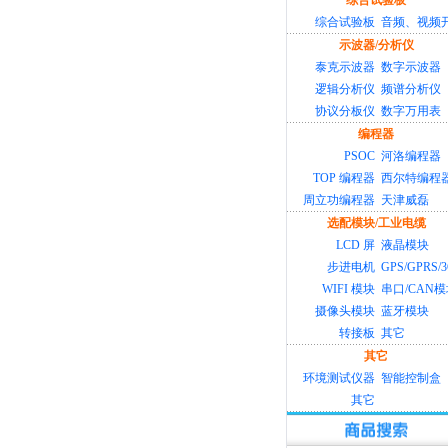
综合试验板
综合试验板
音频、视频
示波器/分析仪
泰克示波器
数字示波器
逻辑分析仪
频谱分析仪
协议分板仪
数字万用表
编程器
PSOC
河洛编程器
TOP 编程器
西尔特编程
周立功编程器
天津威磊
选配模块/工业电缆
LCD 屏
液晶模块
步进电机
GPS/GPRS/
WIFI 模块
串口/CAN
摄像头模块
蓝牙模块
转接板
其它
其它
环境测试仪器
智能控制盒
其它