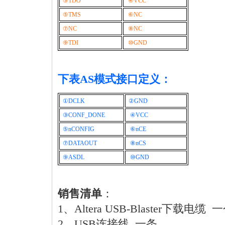
③TDO
④VCC
⑤TMS
⑥NC
⑦NC
⑧NC
⑨TDI
⑩GND
下表AS模式接口定义：
①DCLK
②GND
③CONF_DONE
④VCC
⑤nCONFIG
⑥nCE
⑦DATAOUT
⑧nCS
⑨ASDL
⑩GND
销售清单
：
1、Altera USB-Blaster下载电缆 
2、USB连接线 一条